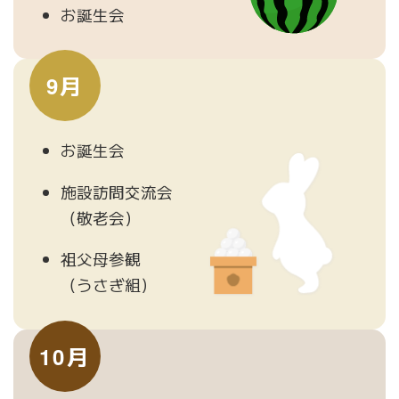
お誕生会
9月
お誕生会
施設訪問交流会
（敬老会）
祖父母参観
（うさぎ組）
10月