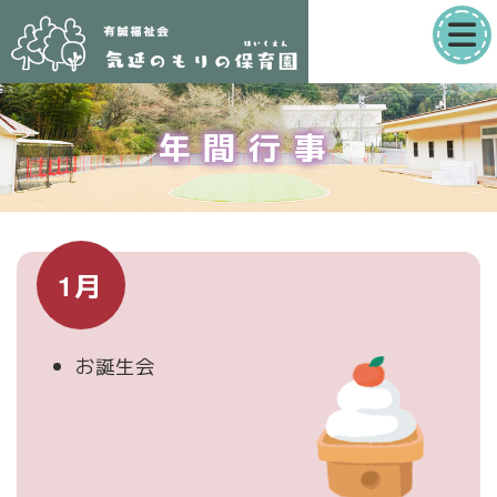
コ
ン
テ
気
ン
延
年間行事
ツ
の
へ
も
ス
り
キ
の
ッ
1月
保
プ
育
園
お誕生会