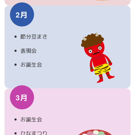
2月
節分豆まき
表現会
お誕生会
3月
お誕生会
ひなまつり