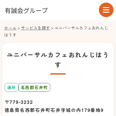
コ
有誠会グループ
ン
テ
社
ン
会
ホーム
>
サービスを探す
> ユニバーサルカフェおれんじ
ツ
福
はうす
へ
祉
ス
法
ユニバーサルカフェおれんじはう
キ
人
す
ッ
有
プ
誠
会
グ
通所
名西郡石井町
ル
ー
〒779-3232
プ
徳島県名西郡石井町石井字城の内179番地9